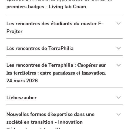
premiers badges - Living lab Cnam
Les rencontres des étudiants du master F-
Projter
Les rencontres de TerraPhilia
Les rencontres de Terraphilia : 𝐂𝐨𝐨𝐩𝐞́𝐫𝐞𝐫 𝐬𝐮𝐫
𝐥𝐞𝐬 𝐭𝐞𝐫𝐫𝐢𝐭𝐨𝐢𝐫𝐞𝐬 : 𝐞𝐧𝐭𝐫𝐞 𝐩𝐚𝐫𝐚𝐝𝐨𝐱𝐞𝐬 𝐞𝐭 𝐢𝐧𝐧𝐨𝐯𝐚𝐭𝐢𝐨𝐧,
24 mars 2026
Liebeszauber
Nouvelles formes d’expertise dans une
société en transition - Innovation