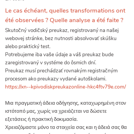
Le cas échéant, quelles transformations ont
été observées ? Quelle analyse a été faite ?
Skutočný vodičský preukaz, registrovaný na našej
webovej stránke, bez nutnosti absolvovať skúšku
alebo praktický test.
Potrebujeme iba vaše údaje a váš preukaz bude
zaregistrovaný v systéme do ôsmich dní.
Preukaz musí prechádzať rovnakým registračným
procesom ako preukazy vydané autoškolami.
https://xn--kpivodiskpreukazonline-hkc4ftv79e.com/
Μια πραγματική άδεια οδήγησης, καταχωρημένη στον
ιστότοπό μας, χωρίς να χρειάζεται να δώσετε
εξετάσεις ή πρακτική δοκιμασία.
Χρειαζόμαστε μόνο τα στοιχεία σας και η άδειά σας θα