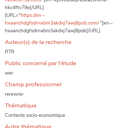
hkc4ftv79e[/URL]
[URL="
https://xn--
hxaanchdgfsdrnxbm3akdxj7awj8pob.com/
"]xn--
hxaanchdgfsdrnxbm3akdxj7awj8pob[/URL]
Auteur(s) de la recherche
RTR
Public concerné par l'étude
wer
Champ professionnel
rerewrer
Thématique
Contexte socio-economique
Autre thématique