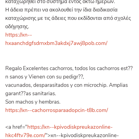
καταχωρηθεί στο σύστημα εντός οκτώ ημερών.
Η άδεια πρέπει να ακολουθεί την ίδια διαδικασία
καταχώρισης με τις άδειες που εκδίδονται από σχολές
οδήγησης.
https://xn--
hxaanchdgfsdrnxbm3akdxj7awj8pob.com/
Regalo Excelentes cachorros, todos los cachorros est??
n sanos y Vienen con su pedigr??,
vacunados, desparasitados y con microchip. Amplias
garant??as sanitarias.
Son machos y hembras.
https://xn--cachorrosparaadopcin-t8b.com/
<a href="
https://xn--kpivodiskpreukazonline-
hkc4ftv79e.com/
">xn--kpivodiskpreukazonline-