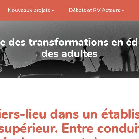
Nouveaux projets
Débats et RV Acteurs
ue des transformations en éd
des adultes
iers-lieu dans un établ
upérieur. Entre condui