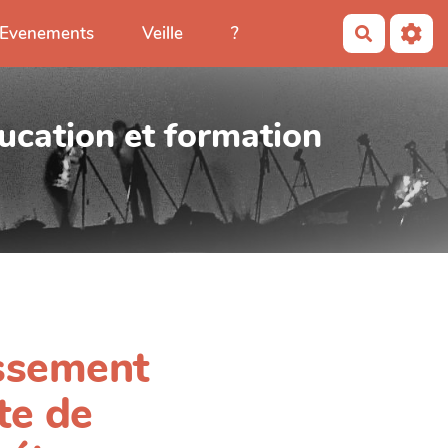
Evenements
Veille
?
Recherch
ucation et formation
issement
te de