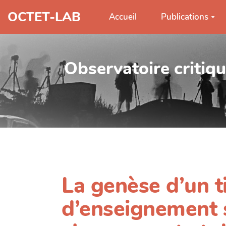
Aller au contenu principal
OCTET-LAB
Accueil
Publications
Observatoire critiq
La genèse d’un t
d’enseignement s