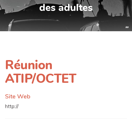
des adultes
Réunion
ATIP/OCTET
Site Web
http://