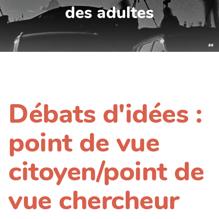
des adultes
Débats d'idées :
point de vue
citoyen/point de
vue chercheur