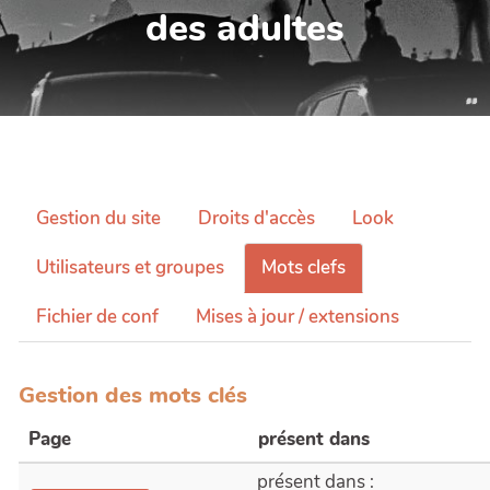
des adultes
Gestion du site
Droits d'accès
Look
Utilisateurs et groupes
Mots clefs
Fichier de conf
Mises à jour / extensions
Gestion des mots clés
Page
présent dans
présent dans :