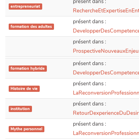
présent dans :
entrepreneuriat
RechercheEtExpertiseEnEnt
présent dans :
formation des adultes
DevelopperDesCompetence
présent dans :
ProspectiveNouveauxEnjeu
présent dans :
formation hybride
DevelopperDesCompetence
présent dans :
Histoire de vie
LaReconversionProfessio
présent dans :
institution
RetourDexperienceDuDesi
présent dans :
Mythe personnel
LaReconversionProfessio