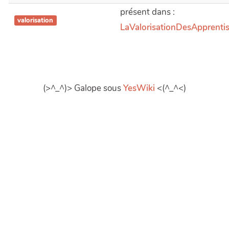
présent dans :
valorisation
LaValorisationDesApprenti
(>^_^)> Galope sous
YesWiki
<(^_^<)