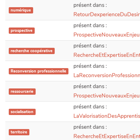
présent dans :
numérique
RetourDexperienceDuDesi
présent dans :
prospective
ProspectiveNouveauxEnjeu
présent dans :
recherche coopérative
RechercheEtExpertiseEnEnt
présent dans :
Reconversion professionnelle
LaReconversionProfessio
présent dans :
ressourcerie
ProspectiveNouveauxEnjeu
présent dans :
socialisation
LaValorisationDesApprenti
présent dans :
territoire
RechercheEtExpertiseEnEnt