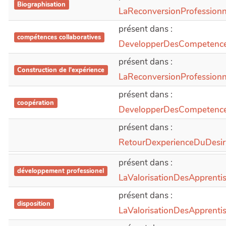
Biographisation
LaReconversionProfessio
présent dans :
compétences collaboratives
DevelopperDesCompetence
présent dans :
Construction de l'expérience
LaReconversionProfessio
présent dans :
coopération
DevelopperDesCompetence
présent dans :
RetourDexperienceDuDesi
présent dans :
développement professionel
LaValorisationDesApprenti
présent dans :
disposition
LaValorisationDesApprenti