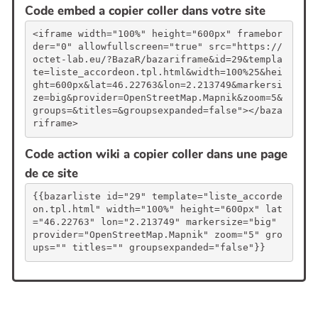
Code embed a copier coller dans votre site
<iframe width="100%" height="600px" framebor
der="0" allowfullscreen="true" src="https://
octet-lab.eu/?BazaR/bazariframe&id=29&templa
te=liste_accordeon.tpl.html&width=100%25&hei
ght=600px&lat=46.22763&lon=2.213749&markersi
ze=big&provider=OpenStreetMap.Mapnik&zoom=5&
groups=&titles=&groupsexpanded=false"></baza
riframe>
Code action wiki a copier coller dans une page
de ce site
{{bazarliste id="29" template="liste_accorde
on.tpl.html" width="100%" height="600px" lat
="46.22763" lon="2.213749" markersize="big" 
provider="OpenStreetMap.Mapnik" zoom="5" gro
ups="" titles="" groupsexpanded="false"}}