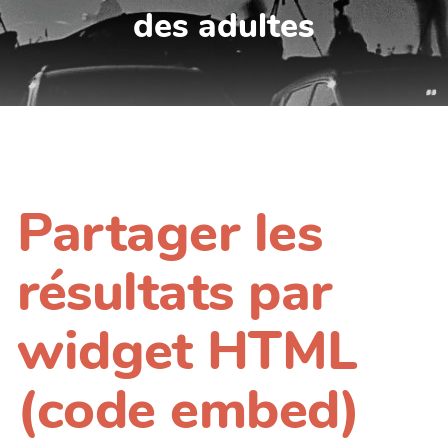
des adultes
Partager les
résultats par
widget HTML
(code embed)