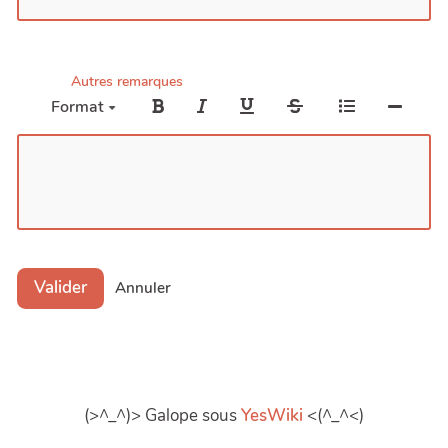
Autres remarques
Format
Valider
Annuler
(>^_^)> Galope sous
YesWiki
<(^_^<)