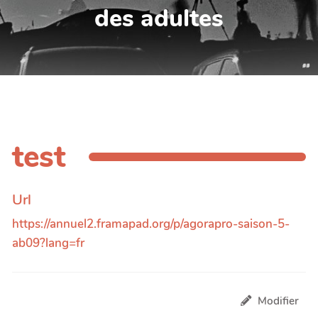
des adultes
test
Url
https://annuel2.framapad.org/p/agorapro-saison-5-
ab09?lang=fr
Modifier