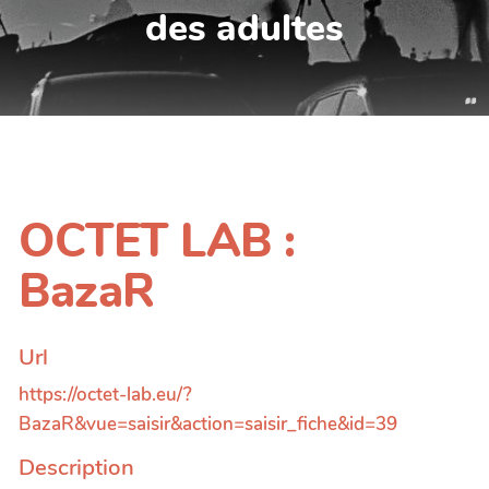
des adultes
OCTET LAB :
BazaR
Url
https://octet-lab.eu/?
BazaR&vue=saisir&action=saisir_fiche&id=39
Description