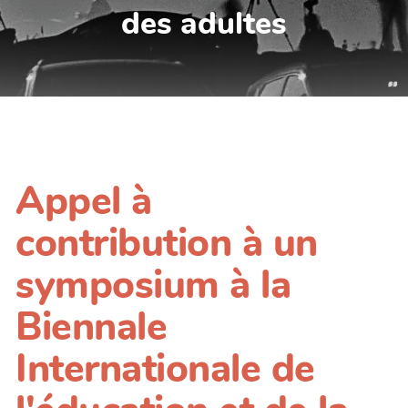
des adultes
Appel à
contribution à un
symposium à la
Biennale
Internationale de